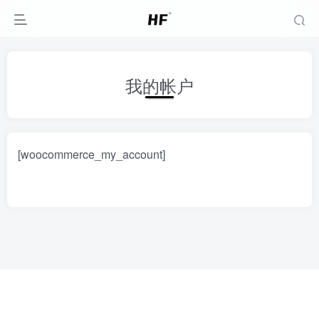
我的帐户
[woocommerce_my_account]