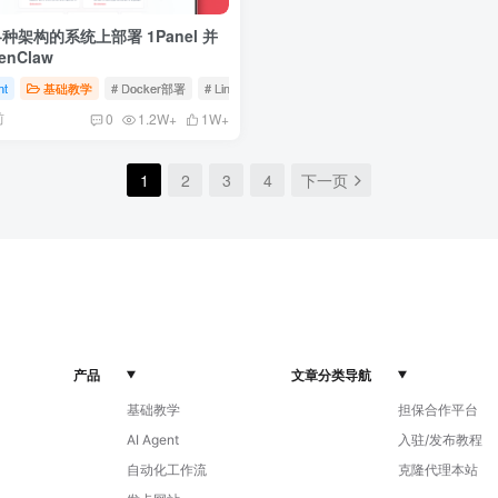
种架构的系统上部署 1Panel 并
enClaw
系统
nt
基础教学
# Docker部署
# Linux服务器
# 1Panel
前
0
1.2W+
1W+
1
2
3
4
下一页
产品
文章分类导航
基础教学
担保合作平台
AI Agent
入驻/发布教程
自动化工作流
克隆代理本站