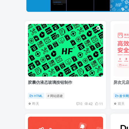
胶囊仿液态玻璃按钮制作
异次元
HTML
# 网站搭建
发卡网
昨天
前天
0
42
11