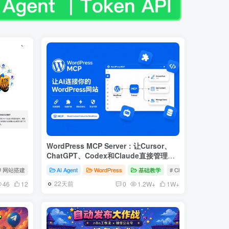
WordPress MCP Server：让Cursor、
ChatGPT、Codex和Claude直接管理网
站
# 网站搭建
# Docker部署
AI Agent
# 自动发货
WordPress
基础教学
# ChatGPT
# WordP
22天前
46
12
0
1.2W+
1W+