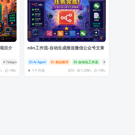
器人项目介
n8n工作流-自动生成推送微信公众号文章
# Telegram机器人
AI Agent
# USDT支付
基础教学
# AI工具
自动化工作流
# n8n
# Horizon
1个月前
W+
1W+
0
1.2W+
1W+