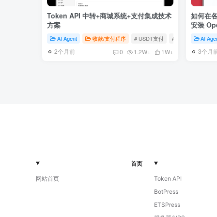
Token API 中转+商城系统+支付集成技术
如何在各
方案
安装 Op
AI Agent
收款/支付程序
# USDT支付
# AI工具
# 支付
AI Age
2个月前
3个月
0
1.2W+
1W+
首页
网站首页
Token API
BotPress
ETSPress