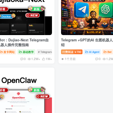
Bot：Dujiao-Next Telegram自
Telegram +GPT的AI 生图机
机器人插件完整指南
绍
# AI自动化
发卡网站
基础教学
# Telegram机器人
付费阅读
# Docker部署
700
# 自动发货
AI Agent
Bot
￥
1个月前
0
1.2W+
1W+
0
1.2