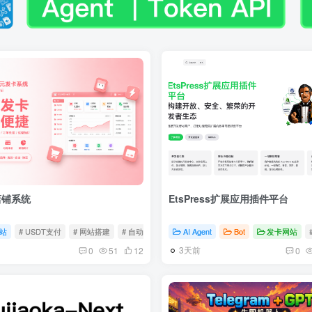
店铺系统
EtsPress扩展应用插件平台
站
# USDT支付
# 网站搭建
# 自动发货
AI Agent
Bot
发卡网站
3天前
0
51
12
0