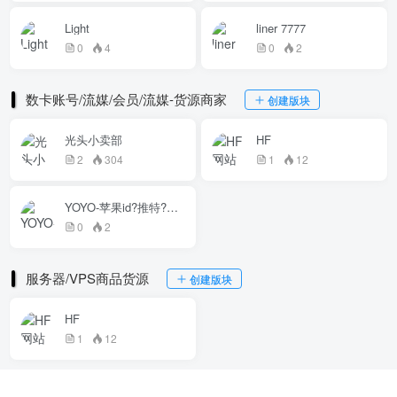
Light
liner 7777
0
4
0
2
数卡账号/流媒/会员/流媒-货源商家
创建版块
光头小卖部
HF
2
304
1
12
YOYO-苹果id?推特?Gmail邮箱
0
2
服务器/VPS商品货源
创建版块
HF
1
12