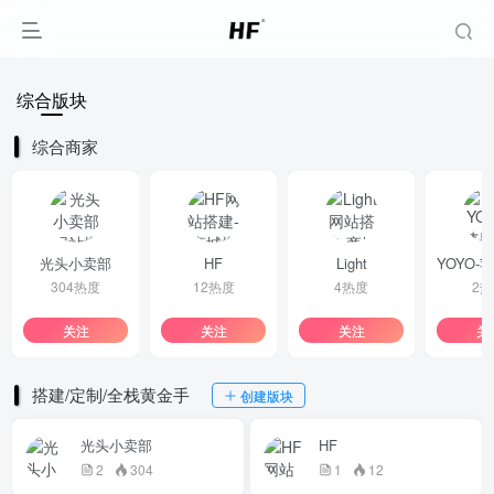
综合版块
综合商家
光头小卖部
HF
Light
304热度
12热度
4热度
2
关注
关注
关注
关
搭建/定制/全栈黄金手
创建版块
光头小卖部
HF
2
304
1
12