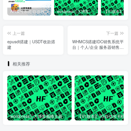
API卖号系统-自动测活-接码系统
wordpress三大博客巅峰主题
上一篇
下一篇
epusdt搭建｜USDT收款搭
WHMCS搭建IDC销售系统平
建
台｜个人/企业 服务器销售出
租系统搭建
相关推荐
wordpress三大博客巅峰主题
【V1版本】TG自动发卡机器人 