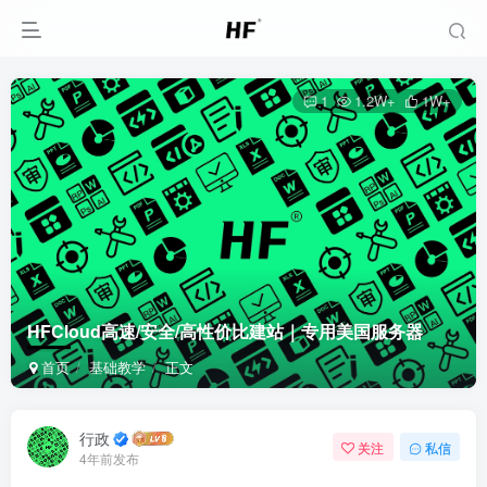
1
1.2W+
1W+
HFCloud高速/安全/高性价比建站｜专用美国服务器
首页
基础教学
正文
行政
关注
私信
4年前发布