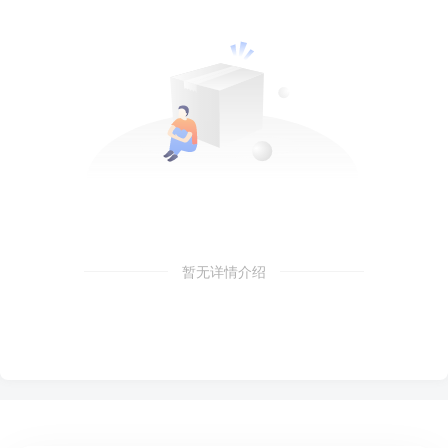
暂无详情介绍