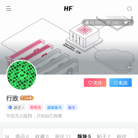
91.6W+
74W+
2
关注
私信
行政
版主
管理员
超级版主
版主
不怕万人阻挡，只怕自己投降
章
34
商品
6
收藏
0
评论
11
版块
5
帖子
2
粉丝
2