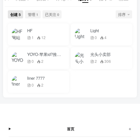
创建
管理
已关注
排序
5
1
0
HF
Light
1
12
0
4
YOYO-苹果id?推特?Gmail邮箱
光头小卖部
0
2
2
306
liner 7777
0
2
+
首页